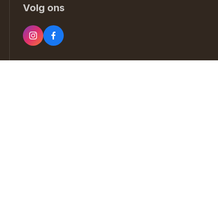
Volg ons
Realisatie website door:
Webheld.nl