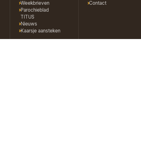
Weekbrieven
Contact
Parochieblad
TITUS
Nieuws
Kaarsje aansteken
eid