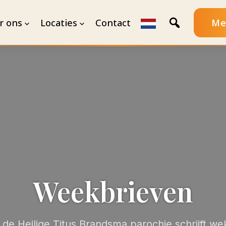
r ons
Locaties
Contact
Me
Weekbrieven
de Heilige Titus Brandsma parochie schrijft weke