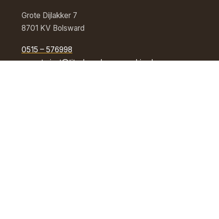
Grote Dijlakker 7
8701 KV Bolsward
0515 – 576998
secretariaat@titusbrandsmaparochie.nl
Openingstijden secretariaat
Maandag, dinsdag en vrijdag
09.00–12.00 uur
Contact opnemen
Copyright © 2026 Heilige Titus Brandsmaparochie |
Privacybel