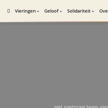
Vieringen
Geloof
Solidariteit
Ove
Het pastoraal team van 