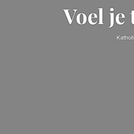
Voel je
Kathol