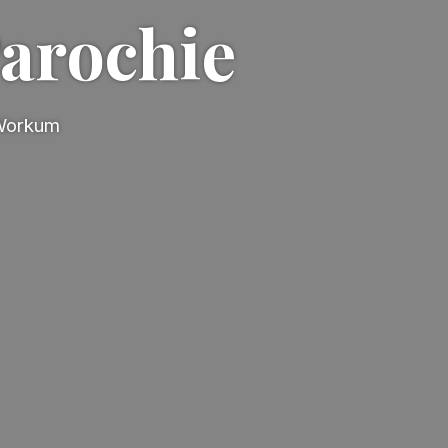
Parochie
 Workum