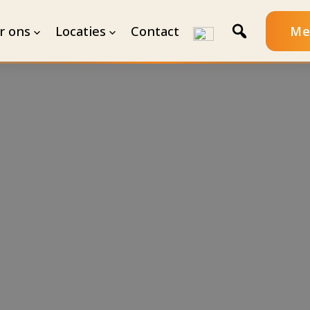
r ons
Locaties
Contact
Me