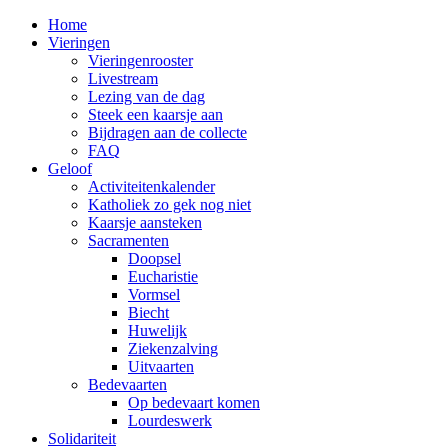
Home
Vieringen
Vieringenrooster
Livestream
Lezing van de dag
Steek een kaarsje aan
Bijdragen aan de collecte
FAQ
Geloof
Activiteitenkalender
Katholiek zo gek nog niet
Kaarsje aansteken
Sacramenten
Doopsel
Eucharistie
Vormsel
Biecht
Huwelijk
Ziekenzalving
Uitvaarten
Bedevaarten
Op bedevaart komen
Lourdeswerk
Solidariteit